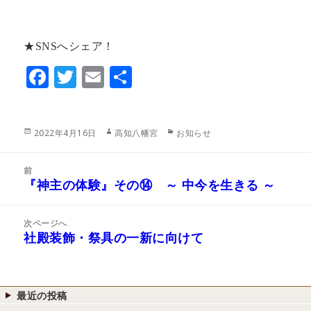
★SNSへシェア！
F
T
E
共
ac
w
m
有
eb
itt
ai
投
作
カ
2022年4月16日
高知八幡宮
お知らせ
o
er
l
稿
成
テ
日:
者
ゴ
o
投
リ
前
稿
k
『神主の体験』その⑭ ～ 中今を生きる ～
ー
前
ナ
の
ビ
投
次ページへ
ゲ
稿:
社殿装飾・祭具の一新に向けて
次
ー
の
シ
投
ョ
稿:
ン
最近の投稿