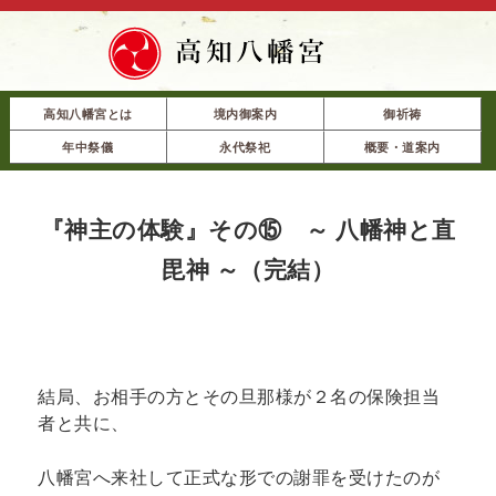
高知八幡宮とは
境内御案内
御祈祷
年中祭儀
永代祭祀
概要・道案内
『神主の体験』その⑮ ～ 八幡神と直
毘神 ～（完結）
結局、お相手の方とその旦那様が２名の保険担当
者と共に、
八幡宮へ来社して正式な形での謝罪を受けたのが