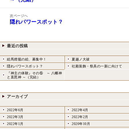
ビ
投
ゲ
稿:
次ページへ
ー
隠れパワースポット？
次
シ
の
ョ
投
ン
稿:
最近の投稿
絵馬燈籠の絵、募集中！
夏越ノ大祓
隠れパワースポット？
社殿装飾・祭具の一新に向けて
『神主の体験』その⑮ ～ 八幡神
と直毘神 ～（完結）
アーカイブ
2022年6月
2022年4月
2022年3月
2022年2月
2022年1月
2020年10月