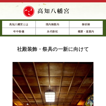
高知八幡宮とは
境内御案内
御祈祷
年中祭儀
永代祭祀
概要・道案内
社殿装飾・祭具の一新に向けて