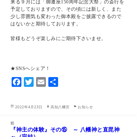
来る９月には「御遷座150周年記念大祭」の斎行を
予定しておりますので、その頃には新しく、また
少し雰囲気も変わった御本殿をご披露できるので
はないかと期待しております。
皆様もどうぞ楽しみにご期待下さいませ。
★SNSへシェア！
F
T
E
共
ac
w
m
有
eb
itt
ai
投
作
カ
2022年4月23日
高知八幡宮
お知らせ
o
er
l
稿
成
テ
日:
者
ゴ
o
投
リ
前
稿
k
『神主の体験』その⑮ ～ 八幡神と直毘神
ー
前
ナ
～（完結）
の