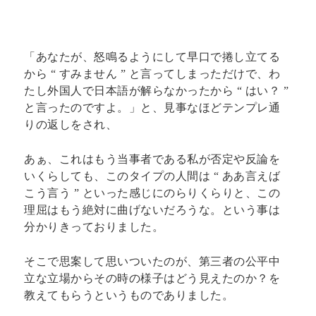
「あなたが、怒鳴るようにして早口で捲し立てる
から “ すみません ” と言ってしまっただけで、わ
たし外国人で日本語が解らなかったから “ はい？ ”
と言ったのですよ。」と、見事なほどテンプレ通
りの返しをされ、
あぁ、これはもう当事者である私が否定や反論を
いくらしても、このタイプの人間は “ ああ言えば
こう言う ” といった感じにのらりくらりと、この
理屈はもう絶対に曲げないだろうな。という事は
分かりきっておりました。
そこで思案して思いついたのが、第三者の公平中
立な立場からその時の様子はどう見えたのか？を
教えてもらうというものでありました。