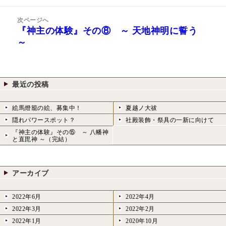
投
ゲ
稿:
次ページへ
ー
『神主の体験』その⑧ ～ 天地神明に誓う
次
シ
～
の
ョ
投
ン
稿:
最近の投稿
絵馬燈籠の絵、募集中！
夏越ノ大祓
隠れパワースポット？
社殿装飾・祭具の一新に向けて
『神主の体験』その⑮ ～ 八幡神
と直毘神 ～（完結）
アーカイブ
2022年6月
2022年4月
2022年3月
2022年2月
2022年1月
2020年10月