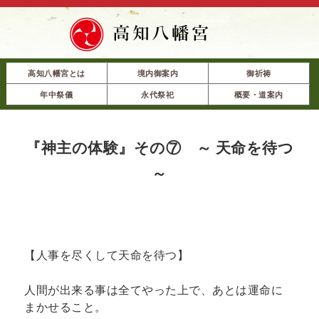
高知八幡宮とは
境内御案内
御祈祷
年中祭儀
永代祭祀
概要・道案内
『神主の体験』その⑦ ～ 天命を待つ
～
【人事を尽くして天命を待つ】
人間が出来る事は全てやった上で、あとは運命に
まかせること。