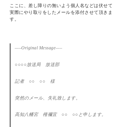
ここに、差し障りの無いよう個人名などは伏せて
実際にやり取りをしたメールを添付させて頂きま
す。
—–Original Message—–
○○○○放送局 放送部
記者 ○○ ○○ 様
突然のメール、失礼致します。
高知八幡宮 権禰宜 ○○ ○○と申します。