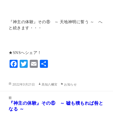
『神主の体験』その⑧ ～ 天地神明に誓う ～ へ
と続きます・・・
★SNSへシェア！
F
T
E
共
ac
w
m
有
eb
itt
ai
投
作
カ
2022年3月21日
高知八幡宮
お知らせ
o
er
l
稿
成
テ
日:
者
ゴ
o
投
リ
前
稿
k
『神主の体験』その⑥ ～ 嘘も積もれば咎と
ー
前
ナ
なる ～
の
ビ