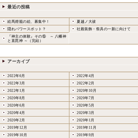
稿:
ン
最近の投稿
絵馬燈籠の絵、募集中！
夏越ノ大祓
隠れパワースポット？
社殿装飾・祭具の一新に向けて
『神主の体験』その⑮ ～ 八幡神
と直毘神 ～（完結）
アーカイブ
2022年6月
2022年4月
2022年3月
2022年2月
2022年1月
2020年10月
2020年8月
2020年7月
2020年6月
2020年5月
2020年4月
2020年3月
2020年2月
2020年1月
2019年12月
2019年11月
2019年10月
2019年9月