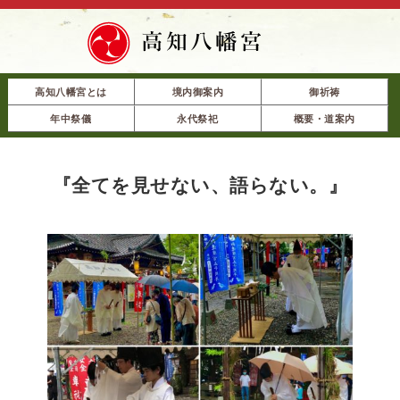
高知八幡宮とは
境内御案内
御祈祷
年中祭儀
永代祭祀
概要・道案内
『全てを見せない、語らない。』