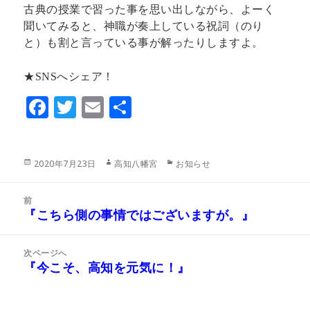
古典の授業で習った事を思い出しながら、よーく
聞いてみると、神職が奏上している祝詞（のり
と）も割と言っている事が解ったりしますよ。
★SNSへシェア！
F
T
E
共
ac
w
m
有
eb
itt
ai
投
作
カ
2020年7月23日
高知八幡宮
お知らせ
o
er
l
稿
成
テ
日:
者
ゴ
o
投
リ
前
稿
k
『こちら側の事情ではございますが。』
ー
前
ナ
の
ビ
投
次ページへ
ゲ
稿:
『今こそ、高知を元気に！』
次
ー
の
シ
投
ョ