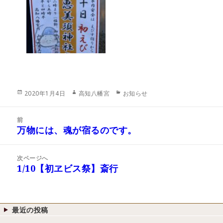
投
作
カ
2020年1月4日
高知八幡宮
お知らせ
稿
成
テ
日:
者
ゴ
投
リ
前
稿
万物には、魂が宿るのです。
ー
前
ナ
の
ビ
投
次ページへ
ゲ
稿:
1/10【初ヱビス祭】斎行
次
ー
の
シ
投
ョ
稿:
ン
最近の投稿