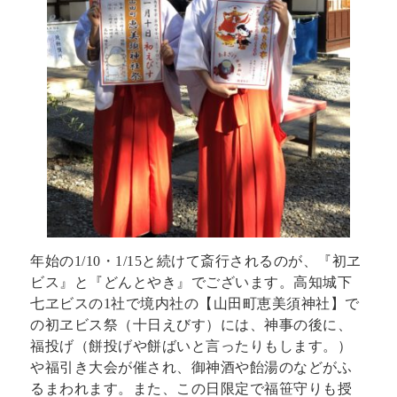
年始の1/10・1/15と続けて斎行されるのが、『初ヱ
ビス』と『どんとやき』でございます。高知城下
七ヱビスの1社で境内社の【山田町恵美須神社】で
の初ヱビス祭（十日えびす）には、神事の後に、
福投げ（餅投げや餅ばいと言ったりもします。）
や福引き大会が催され、御神酒や飴湯のなどがふ
るまわれます。また、この日限定で福笹守りも授