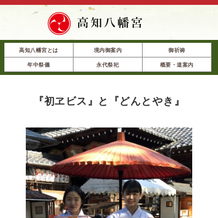
高知八幡宮とは
境内御案内
御祈祷
年中祭儀
永代祭祀
概要・道案内
『初ヱビス』と『どんとやき』