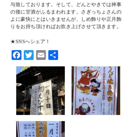
与致しております。そして、どんとやきでは神事
の後に甘酒がふるまわれます。さぎっちょさんの
よに豪快にとはいきませんが、しめ飾りや正月飾
りをお持ち頂ければお炊き上げさせて頂きます。
★SNSへシェア！
F
T
E
共
ac
w
m
有
eb
itt
ai
o
er
l
o
k