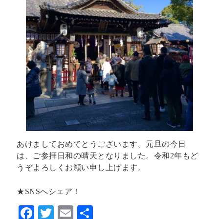
あけましておめでとうございます。元旦の今日
は、ご参拝日和の晴天となりました。令和2年もど
うぞよろしくお願い申し上げます。
★SNSへシェア！
F
T
E
共