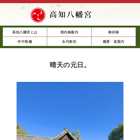
高知八幡宮とは
境内御案内
御祈祷
年中祭儀
永代祭祀
概要・道案内
晴天の元日。