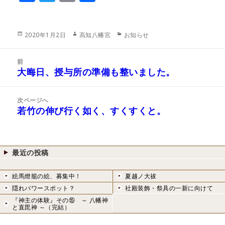
ac
w
m
有
eb
itt
ai
投
作
カ
2020年1月2日
高知八幡宮
お知らせ
o
er
l
稿
成
テ
日:
者
ゴ
o
投
リ
前
稿
k
大晦日、授与所の準備も整いました。
ー
前
ナ
の
ビ
投
次ページへ
ゲ
稿:
若竹の伸び行く如く、すくすくと。
次
ー
の
シ
投
ョ
稿:
ン
最近の投稿
絵馬燈籠の絵、募集中！
夏越ノ大祓
隠れパワースポット？
社殿装飾・祭具の一新に向けて
『神主の体験』その⑮ ～ 八幡神
と直毘神 ～（完結）