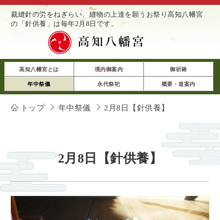
裁縫針の労をねぎらい、縫物の上達を願うお祭り高知八幡宮
の「針供養」は毎年2月8日です。
高知八幡宮とは
境内御案内
御祈祷
年中祭儀
永代祭祀
概要・道案内
トップ
年中祭儀
2月8日【針供養】
2月8日【針供養】